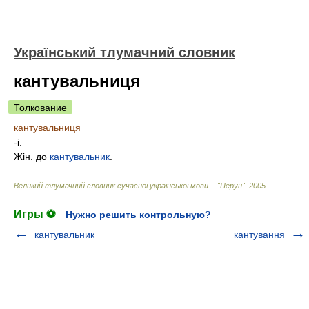
Український тлумачний словник
кантувальниця
Толкование
кантувальниця
-і.
Жін. до
кантувальник
.
Великий тлумачний словник сучасної української мови. - "Перун"
.
2005
.
Игры ⚽
Нужно решить контрольную?
кантувальник
кантування